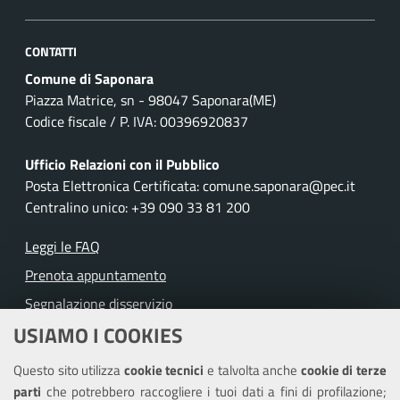
CONTATTI
Comune di Saponara
Piazza Matrice, sn - 98047 Saponara(ME)
Codice fiscale / P. IVA: 00396920837
Ufficio Relazioni con il Pubblico
Posta Elettronica Certificata: comune.saponara@pec.it
Centralino unico: +39 090 33 81 200
Leggi le FAQ
Prenota appuntamento
Segnalazione disservizio
USIAMO I COOKIES
Richiesta assistenza
Questo sito utilizza
cookie tecnici
e talvolta anche
cookie di terze
Amministrazione trasparente
parti
che potrebbero raccogliere i tuoi dati a fini di profilazione;