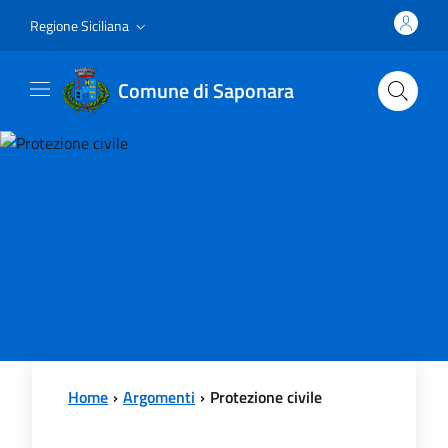
Vai al contenuto principale
Vai al menu principale
Regione Siciliana
Comune di Saponara
Home
Argomenti
Protezione civile