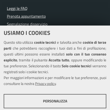
Leggi le FAQ
Prenota appuntamento
Segnalazione disservizio
USIAMO I COOKIES
Richiesta assistenza
Questo sito utilizza
cookie tecnici
e talvolta anche
cookie di terze
Amministrazione trasparente
parti
che potrebbero raccogliere i tuoi dati a fini di profilazione;
Informativa privacy
questi ultimi possono essere installati
solo con il tuo consenso
Note legali
esplicito
, tramite il pulsante
Accetta tutto
, oppure modificando le
tue preferenze. Selezionando il tasto
Solo cookie tecnici
verranno
Piano di miglioramento del sito
registrati solo i cookie tecnici.
Dichiarazione di accessibilità
Per maggiori informazioni e per modificare le tue preferenze, puoi
consultare la nostra
Privacy policy
.
SEGUICI SU
PERSONALIZZA
Facebook
COOKIE TECNICI