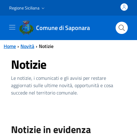
Vai al contenuto principale
Vai al menu principale
Regione Siciliana
Comune di Saponara
Home
Novità
Notizie
Notizie
Le notizie, i comunicati e gli avvisi per restare
aggiornati sulle ultime novità, opportunità e cosa
succede nel territorio comunale.
Notizie in evidenza