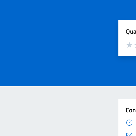
Qua
Valut
V
Con