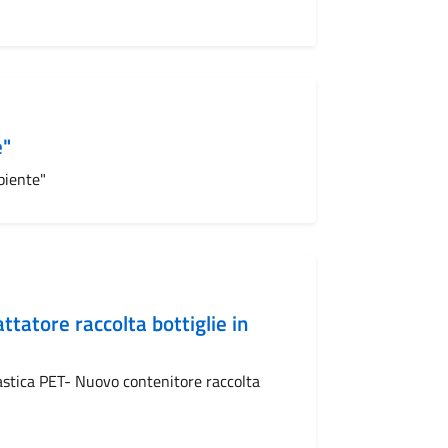
e"
biente"
tatore raccolta bottiglie in
astica PET- Nuovo contenitore raccolta