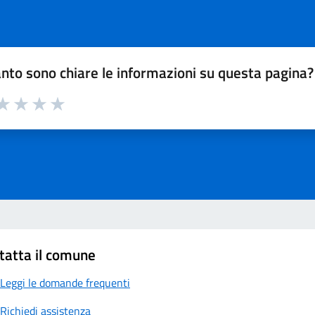
nto sono chiare le informazioni su questa pagina?
a 1 su 5
aluta 2 su 5
Valuta 3 su 5
Valuta 4 su 5
Valuta 5 su 5
tatta il comune
Leggi le domande frequenti
Richiedi assistenza