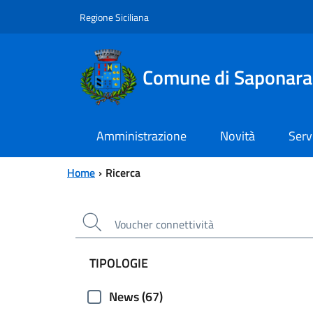
Vai al contenuto principale
Vai al menu principale
Regione Siciliana
Comune di Saponara
Amministrazione
Novità
Serv
Home
Ricerca
Filtri da applicare
TIPOLOGIE
News (67)