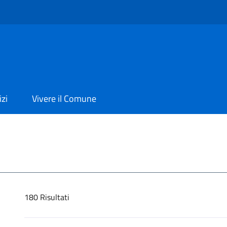
izi
Vivere il Comune
180
Risultati
Risultati di ricerca