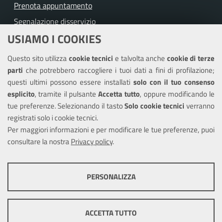
Prenota appuntamento
Segnalazione disservizio
USIAMO I COOKIES
Richiesta assistenza
Questo sito utilizza
cookie tecnici
e talvolta anche
cookie di terze
Amministrazione trasparente
parti
che potrebbero raccogliere i tuoi dati a fini di profilazione;
Informativa privacy
questi ultimi possono essere installati
solo con il tuo consenso
Note legali
esplicito
, tramite il pulsante
Accetta tutto
, oppure modificando le
tue preferenze. Selezionando il tasto
Solo cookie tecnici
verranno
Piano di miglioramento del sito
registrati solo i cookie tecnici.
Dichiarazione di accessibilità
Per maggiori informazioni e per modificare le tue preferenze, puoi
consultare la nostra
Privacy policy
.
SEGUICI SU
PERSONALIZZA
Facebook
COOKIE TECNICI
Questi cookie consentono la corretta navigazione del sito e la rendono
ACCETTA TUTTO
ottimale per ogni utente. Essi non raccolgono i tuoi dati e le tue