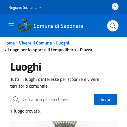
Vai al contenuto principale
Vai al menu principale
Regione Siciliana
Comune di Saponara
Home
Vivere il Comune
Luoghi
Luogo per lo sport e il tempo libero - Piazza
Luoghi
Tutti i i luoghi d’interesse per scoprire e vivere il
territorio comunale.
Cerca una parola chiave
Invio
1
luogo trovato.