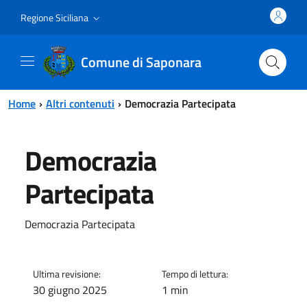
Vai al contenuto principale
Vai al menu principale
Regione Siciliana
Comune di Saponara
Home
Altri contenuti
Democrazia Partecipata
Democrazia
Partecipata
Democrazia Partecipata
Ultima revisione:
Tempo di lettura:
30 giugno 2025
1 min