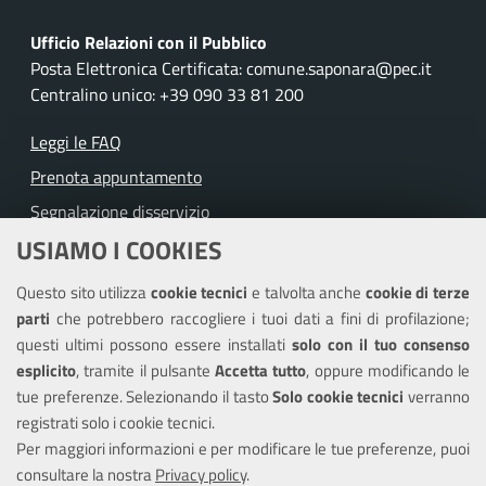
Ufficio Relazioni con il Pubblico
Posta Elettronica Certificata: comune.saponara@pec.it
Centralino unico: +39 090 33 81 200
Leggi le FAQ
Prenota appuntamento
Segnalazione disservizio
USIAMO I COOKIES
Richiesta assistenza
Questo sito utilizza
cookie tecnici
e talvolta anche
cookie di terze
Amministrazione trasparente
parti
che potrebbero raccogliere i tuoi dati a fini di profilazione;
Informativa privacy
questi ultimi possono essere installati
solo con il tuo consenso
Note legali
esplicito
, tramite il pulsante
Accetta tutto
, oppure modificando le
tue preferenze. Selezionando il tasto
Solo cookie tecnici
verranno
Piano di miglioramento del sito
registrati solo i cookie tecnici.
Dichiarazione di accessibilità
Per maggiori informazioni e per modificare le tue preferenze, puoi
consultare la nostra
Privacy policy
.