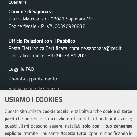
CONTATTI
Comune di Saponara
Piazza Matrice, sn - 98047 Saponara(ME)
Codice fiscale / P. IVA: 00396920837
Ufficio Relazioni con il Pubblico
Posta Elettronica Certificata: comune.saponara@pec.it
Centralino unico: +39 090 33 81 200
Leggi le FAQ
Prenota appuntamento
Segnalazione disservizio
USIAMO I COOKIES
Richiesta assistenza
Questo sito utilizza
cookie tecnici
e talvolta anche
cookie di terze
Amministrazione trasparente
parti
che potrebbero raccogliere i tuoi dati a fini di profilazione;
Informativa privacy
questi ultimi possono essere installati
solo con il tuo consenso
Note legali
esplicito
, tramite il pulsante
Accetta tutto
, oppure modificando le