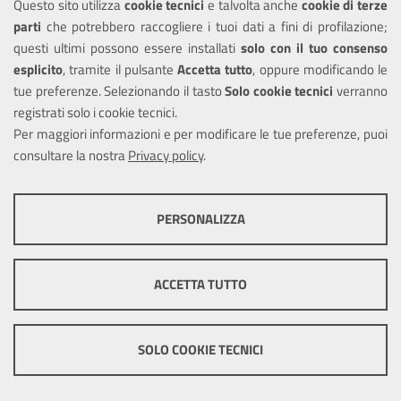
Questo sito utilizza
cookie tecnici
e talvolta anche
cookie di terze
Amministrazione trasparente
parti
che potrebbero raccogliere i tuoi dati a fini di profilazione;
Informativa privacy
questi ultimi possono essere installati
solo con il tuo consenso
Note legali
esplicito
, tramite il pulsante
Accetta tutto
, oppure modificando le
tue preferenze. Selezionando il tasto
Solo cookie tecnici
verranno
Piano di miglioramento del sito
registrati solo i cookie tecnici.
Dichiarazione di accessibilità
Per maggiori informazioni e per modificare le tue preferenze, puoi
consultare la nostra
Privacy policy
.
SEGUICI SU
PERSONALIZZA
Facebook
COOKIE TECNICI
Questi cookie consentono la corretta navigazione del sito e la rendono
ACCETTA TUTTO
ottimale per ogni utente. Essi non raccolgono i tuoi dati e le tue
informazioni di navigazione per scopi di marketing e profilazione, e
Mappa del sito
Cookie
pertanto possono essere utilizzati senza bisogno di acquisire il tuo
policy
Credits
consenso.
SOLO COOKIE TECNICI
Mostra altre informazioni