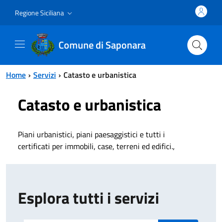
Vai al contenuto principale
Vai al menu principale
Regione Siciliana
Comune di Saponara
Home
Servizi
Catasto e urbanistica
Catasto e urbanistica
Piani urbanistici, piani paesaggistici e tutti i
certificati per immobili, case, terreni ed edifici.,
Esplora tutti i servizi