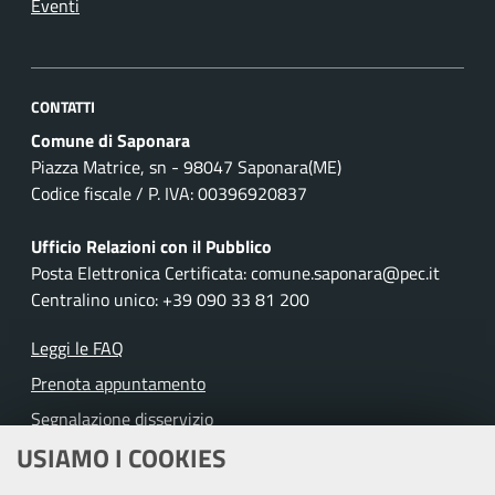
Eventi
CONTATTI
Comune di Saponara
Piazza Matrice, sn - 98047 Saponara(ME)
Codice fiscale / P. IVA: 00396920837
Ufficio Relazioni con il Pubblico
Posta Elettronica Certificata: comune.saponara@pec.it
Centralino unico: +39 090 33 81 200
Leggi le FAQ
Prenota appuntamento
Segnalazione disservizio
USIAMO I COOKIES
Richiesta assistenza