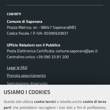
CONTATTI
Comune di Saponara
Piazza Matrice, sn - 98047 Saponara(ME)
Codice fiscale / P. IVA: 00396920837
Ufficio Relazioni con il Pubblico
Posta Elettronica Certificata: comune.saponara@pec.it
Centralino unico: +39 090 33 81 200
Leggi le FAQ
Prenota appuntamento
Segnalazione disservizio
USIAMO I COOKIES
Richiesta assistenza
Questo sito utilizza
cookie tecnici
e talvolta anche
cookie di terze
Amministrazione trasparente
parti
che potrebbero raccogliere i tuoi dati a fini di profilazione;