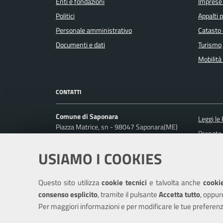
Enti e fondazioni
Imprese
Politici
Appalti p
Personale amministrativo
Catasto 
Documenti e dati
Turismo
Mobilità 
CONTATTI
Comune di Saponara
Leggi le
Piazza Matrice, sn - 98047 Saponara(ME)
Prenota
Codice fiscale / P. IVA: 00396920837
Segnalaz
USIAMO I COOKIES
Ufficio Relazioni con il Pubblico
Richiest
Posta Elettronica Certificata:
comune.saponara@pec.it
Questo sito utilizza
cookie tecnici
e talvolta anche
cookie
Centralino unico: +39 090 33 81 200
consenso esplicito
, tramite il pulsante
Accetta tutto
, oppur
Per maggiori informazioni e per modificare le tue preferenz