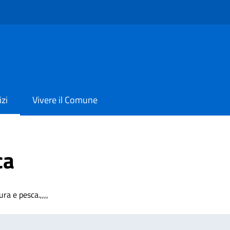
izi
Vivere il Comune
ca
ra e pesca.,,,,