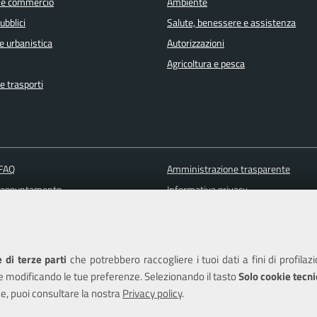
 e commercio
Ambiente
ubblici
Salute, benessere e assistenza
e urbanistica
Autorizzazioni
Agricoltura e pesca
e trasporti
 FAQ
Amministrazione trasparente
 appuntamento
Informativa privacy
ione disservizio
Note legali
a assistenza
Piano di miglioramento del sito
Dichiarazione di accessibilità
 di terze parti
che potrebbero raccogliere i tuoi dati a fini di profilaz
e modificando le tue preferenze. Selezionando il tasto
Solo cookie tecni
e, puoi consultare la nostra
Privacy policy
.