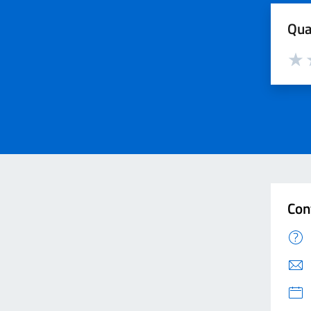
Qua
Valut
V
Con