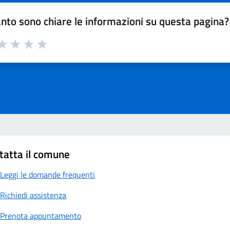
nto sono chiare le informazioni su questa pagina?
a 1 su 5
aluta 2 su 5
Valuta 3 su 5
Valuta 4 su 5
Valuta 5 su 5
tatta il comune
Leggi le domande frequenti
Richiedi assistenza
Prenota appuntamento