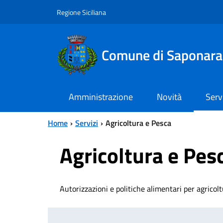
Vai al contenuto principale
Vai al menu principale
Regione Siciliana
Comune di Saponara
Amministrazione
Novità
Serv
Home
Servizi
Agricoltura e Pesca
Agricoltura e Pes
Autorizzazioni e politiche alimentari per agricoltu