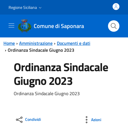
Vai al contenuto principale
Vai al menu principale
Regione Siciliana
Comune di Saponara
Home
Amministrazione
Documenti e dati
Ordinanza Sindacale Giugno 2023
Ordinanza Sindacale
Giugno 2023
Ordinanza Sindacale Giugno 2023
Condividi
Azioni