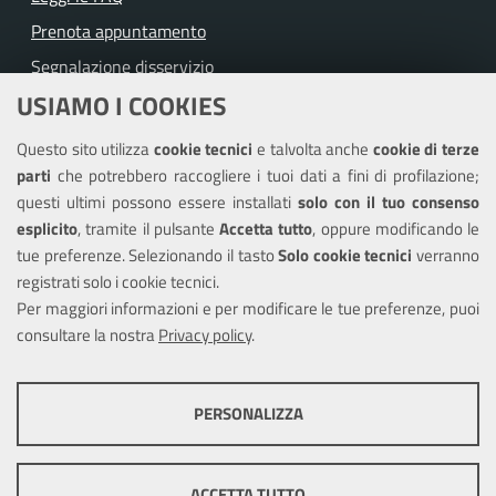
Prenota appuntamento
Segnalazione disservizio
USIAMO I COOKIES
Richiesta assistenza
Questo sito utilizza
cookie tecnici
e talvolta anche
cookie di terze
Amministrazione trasparente
parti
che potrebbero raccogliere i tuoi dati a fini di profilazione;
Informativa privacy
questi ultimi possono essere installati
solo con il tuo consenso
Note legali
esplicito
, tramite il pulsante
Accetta tutto
, oppure modificando le
tue preferenze. Selezionando il tasto
Solo cookie tecnici
verranno
Piano di miglioramento del sito
registrati solo i cookie tecnici.
Dichiarazione di accessibilità
Per maggiori informazioni e per modificare le tue preferenze, puoi
consultare la nostra
Privacy policy
.
SEGUICI SU
PERSONALIZZA
Facebook
COOKIE TECNICI
Questi cookie consentono la corretta navigazione del sito e la rendono
ACCETTA TUTTO