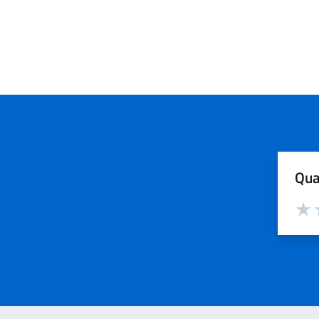
Qua
Valut
V