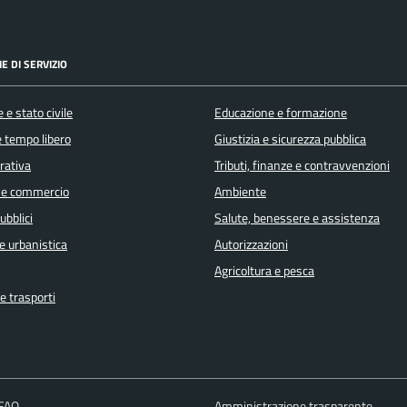
E DI SERVIZIO
 e stato civile
Educazione e formazione
e tempo libero
Giustizia e sicurezza pubblica
orativa
Tributi, finanze e contravvenzioni
 e commercio
Ambiente
ubblici
Salute, benessere e assistenza
e urbanistica
Autorizzazioni
Agricoltura e pesca
e trasporti
 FAQ
Amministrazione trasparente