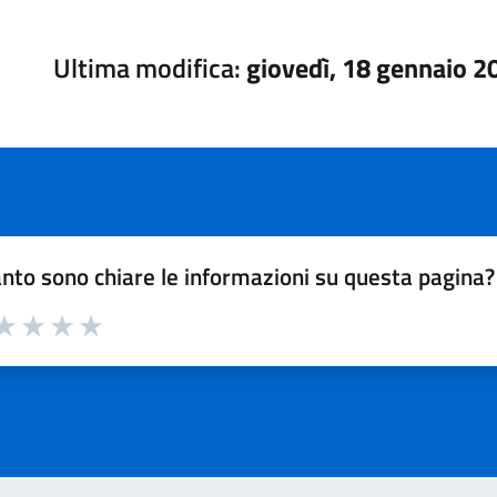
Ultima modifica:
giovedì, 18 gennaio 2
nto sono chiare le informazioni su questa pagina?
a 1 su 5
aluta 2 su 5
Valuta 3 su 5
Valuta 4 su 5
Valuta 5 su 5