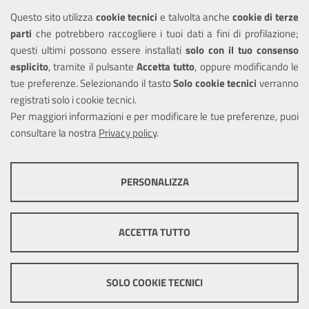
Questo sito utilizza
cookie tecnici
e talvolta anche
cookie di terze
Amministrazione trasparente
parti
che potrebbero raccogliere i tuoi dati a fini di profilazione;
Informativa privacy
questi ultimi possono essere installati
solo con il tuo consenso
Note legali
esplicito
, tramite il pulsante
Accetta tutto
, oppure modificando le
tue preferenze. Selezionando il tasto
Solo cookie tecnici
verranno
Piano di miglioramento del sito
registrati solo i cookie tecnici.
Dichiarazione di accessibilità
Per maggiori informazioni e per modificare le tue preferenze, puoi
consultare la nostra
Privacy policy
.
SEGUICI SU
PERSONALIZZA
Facebook
COOKIE TECNICI
Questi cookie consentono la corretta navigazione del sito e la rendono
ACCETTA TUTTO
ottimale per ogni utente. Essi non raccolgono i tuoi dati e le tue
informazioni di navigazione per scopi di marketing e profilazione, e
Mappa del sito
Cookie
pertanto possono essere utilizzati senza bisogno di acquisire il tuo
policy
Credits
consenso.
SOLO COOKIE TECNICI
Mostra altre informazioni