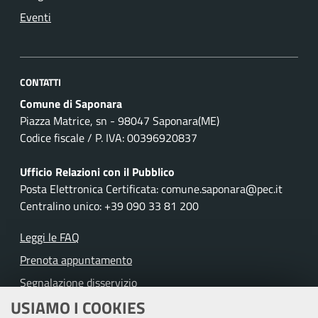
Eventi
CONTATTI
Comune di Saponara
Piazza Matrice, sn - 98047 Saponara(ME)
Codice fiscale / P. IVA: 00396920837
Ufficio Relazioni con il Pubblico
Posta Elettronica Certificata: comune.saponara@pec.it
Centralino unico: +39 090 33 81 200
Leggi le FAQ
Prenota appuntamento
Segnalazione disservizio
USIAMO I COOKIES
Richiesta assistenza