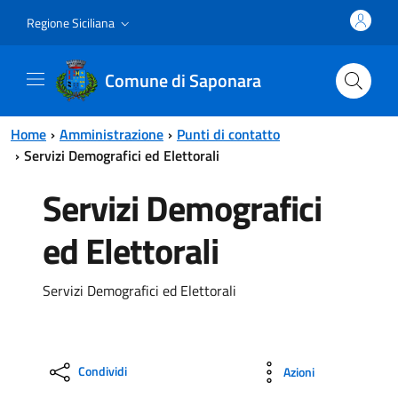
Vai al contenuto principale
Vai al menu principale
Regione Siciliana
Comune di Saponara
Home
Amministrazione
Punti di contatto
Servizi Demografici ed Elettorali
Servizi Demografici
ed Elettorali
Servizi Demografici ed Elettorali
Condividi
Azioni