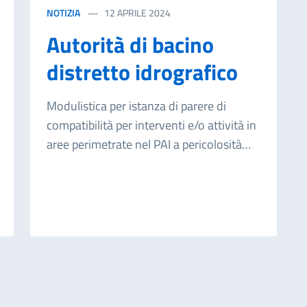
NOTIZIA
12 APRILE 2024
Autorità di bacino
distretto idrografico
Modulistica per istanza di parere di
compatibilità per interventi e/o attività in
aree perimetrate nel PAI a pericolosità
elevata (P3), molto elevata (P4) e sito di
attenzione (D.P. n. 9 del 06/05/2021) -
Modifica modulo. A seguito del D.P.Reg.
n. 9 del 06/05/2021, con il quale erano
state approvate "Le modifiche alla
Relazione Generale - Piano stralcio di
bacino per l'Assetto della Regione
Siciliana - redatta nel 2004, di seguito