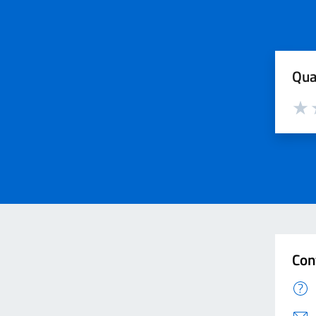
Qua
Valut
V
Con