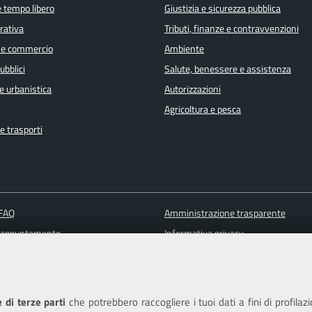
e tempo libero
Giustizia e sicurezza pubblica
orativa
Tributi, finanze e contravvenzioni
 e commercio
Ambiente
ubblici
Salute, benessere e assistenza
e urbanistica
Autorizzazioni
Agricoltura e pesca
e trasporti
 FAQ
Amministrazione trasparente
 appuntamento
Informativa privacy
ione disservizio
Note legali
a assistenza
Piano di miglioramento del sito
Dichiarazione di accessibilità
 di terze parti
che potrebbero raccogliere i tuoi dati a fini di profilaz