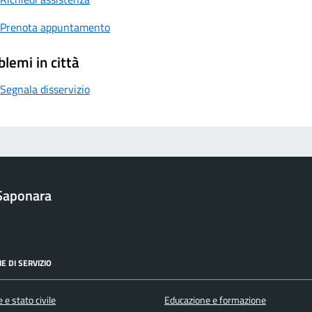
Prenota appuntamento
blemi in città
Segnala disservizio
Saponara
E DI SERVIZIO
 e stato civile
Educazione e formazione