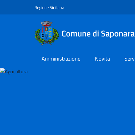
Vai al contenuto principale
Vai al menu principale
Regione Siciliana
Comune di Saponara
Amministrazione
Novità
Serv