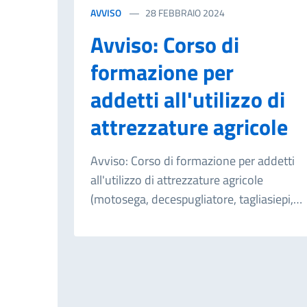
AVVISO
28 FEBBRAIO 2024
Avviso: Corso di
formazione per
addetti all'utilizzo di
attrezzature agricole
Avviso: Corso di formazione per addetti
all'utilizzo di attrezzature agricole
(motosega, decespugliatore, tagliasiepi,
tagliaerba, moto trivella, soffiatore,
motozappa). Il corso verrà effettuato a
Saponara Venerdì 8 Marzo 2024. La
quota di partecipazione è di € 80,00
(OTTANTA,00) Per info & iscrizioni: Biagio