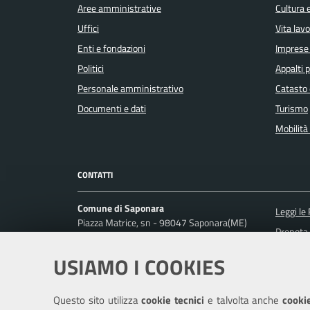
Aree amministrative
Cultura 
Uffici
Vita lav
Enti e fondazioni
Imprese
Politici
Appalti p
Personale amministrativo
Catasto 
Documenti e dati
Turismo
Mobilità 
CONTATTI
Comune di Saponara
Leggi le
Piazza Matrice, sn - 98047 Saponara(ME)
Prenota
Codice fiscale / P. IVA: 00396920837
Segnalaz
USIAMO I COOKIES
Ufficio Relazioni con il Pubblico
Richiest
Posta Elettronica Certificata:
comune.saponara@pec.it
Questo sito utilizza
cookie tecnici
e talvolta anche
cookie