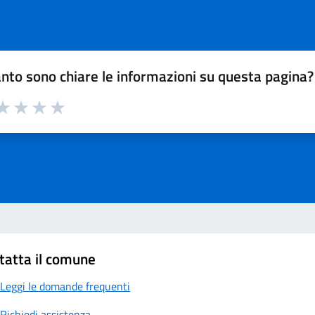
nto sono chiare le informazioni su questa pagina?
a 1 su 5
aluta 2 su 5
Valuta 3 su 5
Valuta 4 su 5
Valuta 5 su 5
tatta il comune
Leggi le domande frequenti
Richiedi assistenza