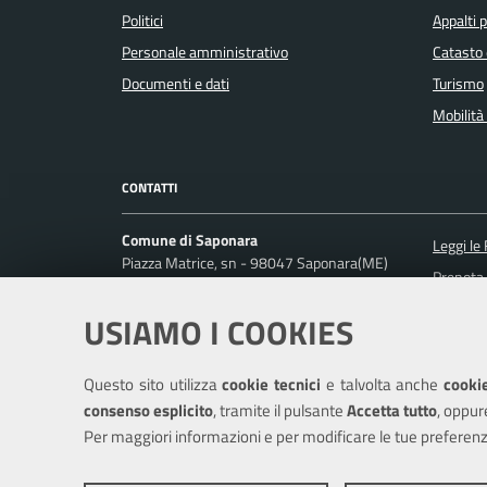
Politici
Appalti p
Personale amministrativo
Catasto 
Documenti e dati
Turismo
Mobilità 
CONTATTI
Comune di Saponara
Leggi le
Piazza Matrice, sn - 98047 Saponara(ME)
Prenota
Codice fiscale / P. IVA: 00396920837
Segnalaz
USIAMO I COOKIES
Ufficio Relazioni con il Pubblico
Richiest
Posta Elettronica Certificata:
comune.saponara@pec.it
Questo sito utilizza
cookie tecnici
e talvolta anche
cookie
Centralino unico: +39 090 33 81 200
consenso esplicito
, tramite il pulsante
Accetta tutto
, oppur
Per maggiori informazioni e per modificare le tue preferenz