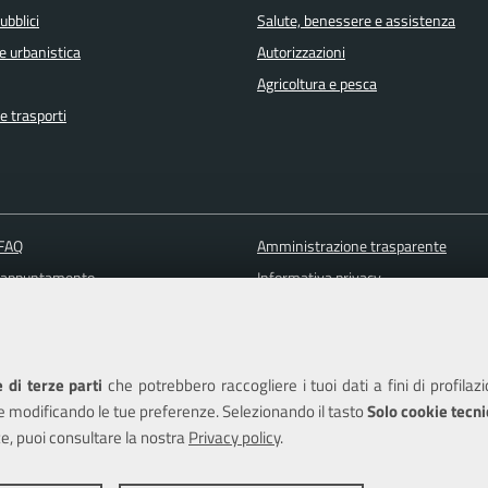
ubblici
Salute, benessere e assistenza
e urbanistica
Autorizzazioni
Agricoltura e pesca
e trasporti
 FAQ
Amministrazione trasparente
 appuntamento
Informativa privacy
ione disservizio
Note legali
a assistenza
Piano di miglioramento del sito
Dichiarazione di accessibilità
 di terze parti
che potrebbero raccogliere i tuoi dati a fini di profilaz
e modificando le tue preferenze. Selezionando il tasto
Solo cookie tecni
e, puoi consultare la nostra
Privacy policy
.