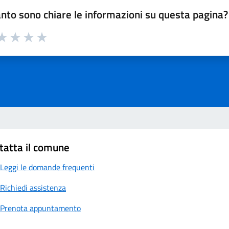
nto sono chiare le informazioni su questa pagina?
a 1 su 5
aluta 2 su 5
Valuta 3 su 5
Valuta 4 su 5
Valuta 5 su 5
tatta il comune
Leggi le domande frequenti
Richiedi assistenza
Prenota appuntamento