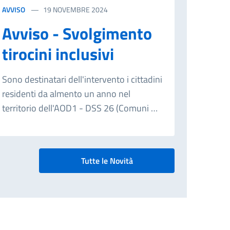
AVVISO
19 NOVEMBRE 2024
Avviso - Svolgimento
tirocini inclusivi
Sono destinatari dell'intervento i cittadini
residenti da almento un anno nel
territorio dell'AOD1 - DSS 26 (Comuni di
Villafranca Tirrena - Rometta - Saponara)
, utenti ex percettori del RdC, beneficiari
dell'assegno di inclusione, percettori
Tutte le Novità
ADI/SFL, nuclei familiari e soggetti che si
trovino in simili condizioni economiche
in possesso di attestazione ISEE non
superiore a 9.360,00 euro per i quali
sussista una presa in carico sociale, di età