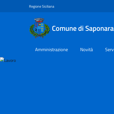
Vai al contenuto principale
Vai al menu principale
Regione Siciliana
Comune di Saponara
Amministrazione
Novità
Serv