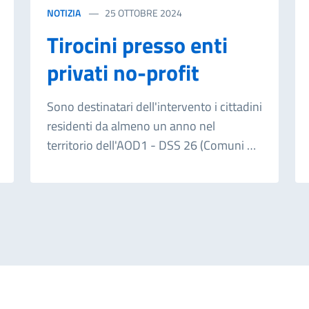
NOTIZIA
25 OTTOBRE 2024
Tirocini presso enti
privati no-profit
Sono destinatari dell'intervento i cittadini
residenti da almeno un anno nel
territorio dell'AOD1 - DSS 26 (Comuni di
Villafranca Tirrena - Rometta - Saponara)
utenti ex percettori del RdC, beneficiari
dell'assegno di inclusione, percettori
ADI/SFL, nuclei familiari e soggetti che si
trovino in simili condizioni economiche
in possesso di attestazione ISEE non
superiore a 9.360,00 euro per i quali
sussista una presa in carico sociale, di età