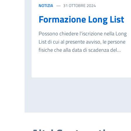
NOTIZIA
31 OTTOBRE 2024
Formazione Long List
Possono chiedere l'iscrizione nella Long
List di cui al presente avviso, le persone
fisiche che alla data di scadenza del
termine per la presentazione delle
domande siano in possesso dei seguenti
requisiti: cittadinanza italiana, oppure di
uno degli altri Stati membri dell'Unione
Europea, oppure di un Paese extra
Unione Europea purchè il candidato sia
regolarmente soggiornante in Italia; età
non inferiore agli anni 18 alla data di
presentazione della domanda; godere dei