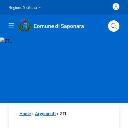
Vai al contenuto principale
Vai al menu principale
Regione Siciliana
Comune di Saponara
Home
Argomenti
ZTL