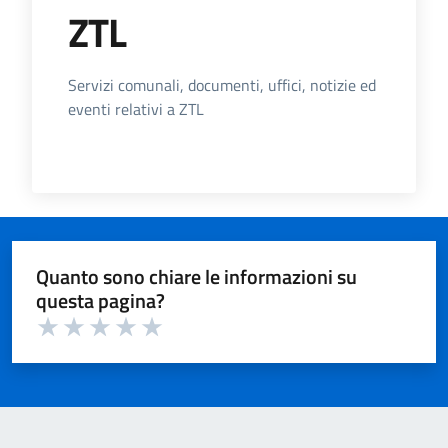
ZTL
Dettagli dell'Argomento
Servizi comunali, documenti, uffici, notizie ed
eventi relativi a ZTL
Quanto sono chiare le informazioni su
questa pagina?
Valuta 1 su 5
Valuta 2 su 5
Valuta 3 su 5
Valuta 4 su 5
Valuta 5 su 5