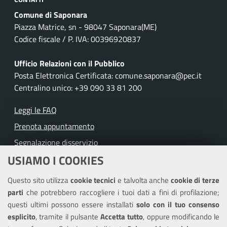
Comune di Saponara
Piazza Matrice, sn - 98047 Saponara(ME)
Codice fiscale / P. IVA: 00396920837
Ufficio Relazioni con il Pubblico
Posta Elettronica Certificata: comune.saponara@pec.it
Centralino unico: +39 090 33 81 200
Leggi le FAQ
Prenota appuntamento
Segnalazione disservizio
USIAMO I COOKIES
Richiesta assistenza
Questo sito utilizza
cookie tecnici
e talvolta anche
cookie di terze
Amministrazione trasparente
parti
che potrebbero raccogliere i tuoi dati a fini di profilazione;
Informativa privacy
questi ultimi possono essere installati
solo con il tuo consenso
Note legali
esplicito
, tramite il pulsante
Accetta tutto
, oppure modificando le