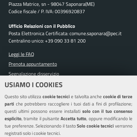
Piazza Matrice, sn - 98047 Saponara(ME)
Codice fiscale / P. IVA: 00396920837
Ufficio Relazioni con il Pubblico
Posta Elettronica Certificata: comune.saponara@pec.it
Centralino unico: +39 090 33 81 200
Leggi le FAQ
Prenota appuntamento
Segnalazione disservizio
USIAMO I COOKIES
Richiesta assistenza
Questo sito utilizza
cookie tecnici
e talvolta anche
cookie di terze
Amministrazione trasparente
parti
che potrebbero raccogliere i tuoi dati a fini di profilazione;
Informativa privacy
questi ultimi possono essere installati
solo con il tuo consenso
Note legali
esplicito
, tramite il pulsante
Accetta tutto
, oppure modificando le
tue preferenze. Selezionando il tasto
Solo cookie tecnici
verranno
Piano di miglioramento del sito
registrati solo i cookie tecnici.