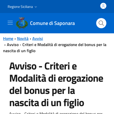
Vai al contenuto principale
Vai al menu principale
Regione Siciliana
Comune di Saponara
Home
Novità
Avvisi
Avviso - Criteri e Modalità di erogazione del bonus per la
nascita di un figlio
Avviso - Criteri e
Modalità di erogazione
del bonus per la
nascita di un figlio
Avviso - Criteri e Modalità di erogazione del bonus per