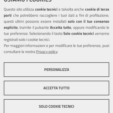
Questo sito utilizza
cookie tecnici
e talvolta anche
cookie di terze
Amministrazione trasparente
parti
che potrebbero raccogliere i tuoi dati a fini di profilazione;
Informativa privacy
questi ultimi possono essere installati
solo con il tuo consenso
Note legali
esplicito
, tramite il pulsante
Accetta tutto
, oppure modificando le
tue preferenze. Selezionando il tasto
Solo cookie tecnici
verranno
Piano di miglioramento del sito
registrati solo i cookie tecnici.
Dichiarazione di accessibilità
Per maggiori informazioni e per modificare le tue preferenze, puoi
consultare la nostra
Privacy policy
.
SEGUICI SU
PERSONALIZZA
Facebook
COOKIE TECNICI
Questi cookie consentono la corretta navigazione del sito e la rendono
ACCETTA TUTTO
ottimale per ogni utente. Essi non raccolgono i tuoi dati e le tue
informazioni di navigazione per scopi di marketing e profilazione, e
Mappa del sito
Cookie
pertanto possono essere utilizzati senza bisogno di acquisire il tuo
policy
Credits
consenso.
SOLO COOKIE TECNICI