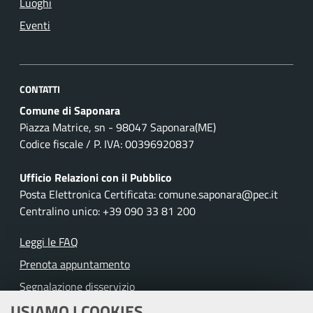
Luoghi
Eventi
CONTATTI
Comune di Saponara
Piazza Matrice, sn - 98047 Saponara(ME)
Codice fiscale / P. IVA: 00396920837
Ufficio Relazioni con il Pubblico
Posta Elettronica Certificata: comune.saponara@pec.it
Centralino unico: +39 090 33 81 200
Leggi le FAQ
Prenota appuntamento
Segnalazione disservizio
USIAMO I COOKIES
Richiesta assistenza