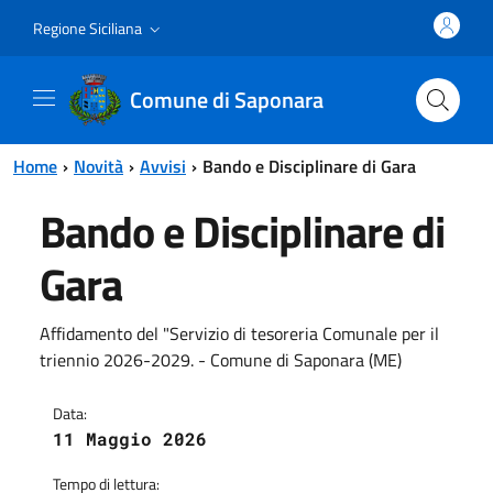
Vai al contenuto principale
Vai al menu principale
Regione Siciliana
Comune di Saponara
Home
Novità
Avvisi
Bando e Disciplinare di Gara
Bando e Disciplinare di
Gara
Affidamento del "Servizio di tesoreria Comunale per il
triennio 2026-2029. - Comune di Saponara (ME)
Data:
11 Maggio 2026
Tempo di lettura: