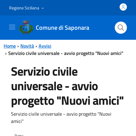
Vai al contenuto principale
Vai al menu principale
Regione Siciliana
Comune di Saponara
Home
Novità
Avvisi
Servizio civile universale - avvio progetto "Nuovi amici"
Servizio civile
universale - avvio
progetto "Nuovi amici"
Servizio civile universale - avvio progetto "Nuovi
amici"
Data: