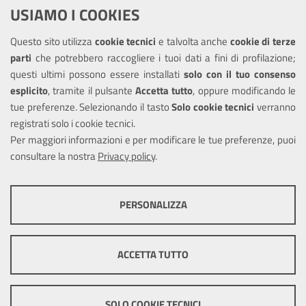
USIAMO I COOKIES
Richiesta assistenza
Questo sito utilizza
cookie tecnici
e talvolta anche
cookie di terze
Amministrazione trasparente
parti
che potrebbero raccogliere i tuoi dati a fini di profilazione;
Informativa privacy
questi ultimi possono essere installati
solo con il tuo consenso
Note legali
esplicito
, tramite il pulsante
Accetta tutto
, oppure modificando le
tue preferenze. Selezionando il tasto
Solo cookie tecnici
verranno
Piano di miglioramento del sito
registrati solo i cookie tecnici.
Dichiarazione di accessibilità
Per maggiori informazioni e per modificare le tue preferenze, puoi
consultare la nostra
Privacy policy
.
SEGUICI SU
PERSONALIZZA
Facebook
COOKIE TECNICI
Questi cookie consentono la corretta navigazione del sito e la rendono
ACCETTA TUTTO
ottimale per ogni utente. Essi non raccolgono i tuoi dati e le tue
informazioni di navigazione per scopi di marketing e profilazione, e
Mappa del sito
Cookie
pertanto possono essere utilizzati senza bisogno di acquisire il tuo
policy
Credits
consenso.
SOLO COOKIE TECNICI