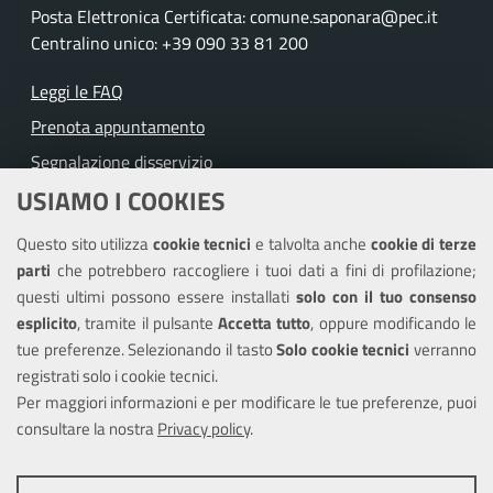
Posta Elettronica Certificata: comune.saponara@pec.it
Centralino unico: +39 090 33 81 200
Leggi le FAQ
Prenota appuntamento
Segnalazione disservizio
USIAMO I COOKIES
Richiesta assistenza
Questo sito utilizza
cookie tecnici
e talvolta anche
cookie di terze
Amministrazione trasparente
parti
che potrebbero raccogliere i tuoi dati a fini di profilazione;
Informativa privacy
questi ultimi possono essere installati
solo con il tuo consenso
Note legali
esplicito
, tramite il pulsante
Accetta tutto
, oppure modificando le
tue preferenze. Selezionando il tasto
Solo cookie tecnici
verranno
Piano di miglioramento del sito
registrati solo i cookie tecnici.
Dichiarazione di accessibilità
Per maggiori informazioni e per modificare le tue preferenze, puoi
consultare la nostra
Privacy policy
.
SEGUICI SU