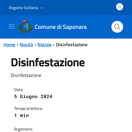
Vai al contenuto principale
Vai al menu principale
Regione Siciliana
Comune di Saponara
Home
Novità
Notizie
Disinfestazione
Disinfestazione
Disinfestazione
Data:
5 Giugno 2024
Tempo di lettura:
1 min
Argomenti