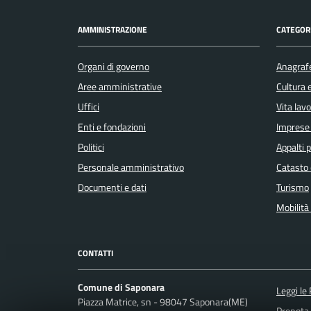
AMMINISTRAZIONE
CATEGORI
Organi di governo
Anagrafe
Aree amministrative
Cultura 
Uffici
Vita lav
Enti e fondazioni
Imprese
Politici
Appalti p
Personale amministrativo
Catasto 
Documenti e dati
Turismo
Mobilità 
CONTATTI
Comune di Saponara
Leggi le
Piazza Matrice, sn - 98047 Saponara(ME)
Prenota