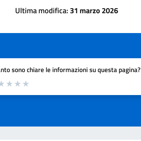
Ultima modifica:
31 marzo 2026
nto sono chiare le informazioni su questa pagina?
a 1 su 5
aluta 2 su 5
Valuta 3 su 5
Valuta 4 su 5
Valuta 5 su 5