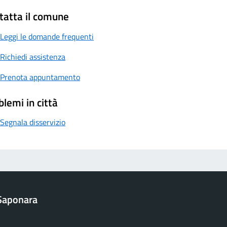
tatta il comune
Leggi le domande frequenti
Richiedi assistenza
Prenota appuntamento
blemi in città
Segnala disservizio
Saponara