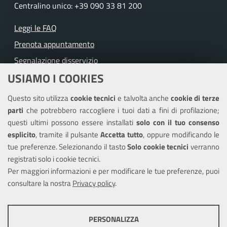
Centralino unico: +39 090 33 81 200
Leggi le FAQ
Prenota appuntamento
Segnalazione disservizio
USIAMO I COOKIES
Richiesta assistenza
Questo sito utilizza
cookie tecnici
e talvolta anche
cookie di terze
Amministrazione trasparente
parti
che potrebbero raccogliere i tuoi dati a fini di profilazione;
Informativa privacy
questi ultimi possono essere installati
solo con il tuo consenso
Note legali
esplicito
, tramite il pulsante
Accetta tutto
, oppure modificando le
tue preferenze. Selezionando il tasto
Solo cookie tecnici
verranno
Piano di miglioramento del sito
registrati solo i cookie tecnici.
Dichiarazione di accessibilità
Per maggiori informazioni e per modificare le tue preferenze, puoi
consultare la nostra
Privacy policy
.
SEGUICI SU
PERSONALIZZA
Facebook