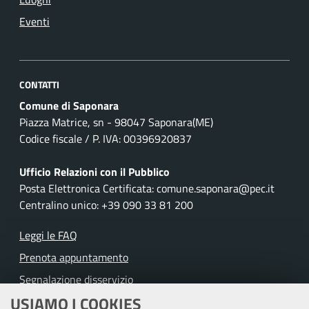
Eventi
CONTATTI
Comune di Saponara
Piazza Matrice, sn - 98047 Saponara(ME)
Codice fiscale / P. IVA: 00396920837
Ufficio Relazioni con il Pubblico
Posta Elettronica Certificata: comune.saponara@pec.it
Centralino unico: +39 090 33 81 200
Leggi le FAQ
Prenota appuntamento
Segnalazione disservizio
USIAMO I COOKIES
Richiesta assistenza