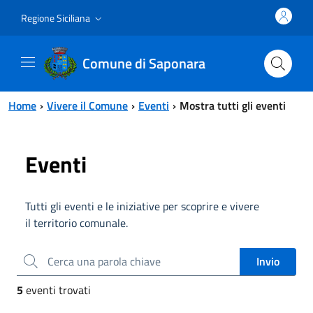
Vai al contenuto principale
Vai al menu principale
Regione Siciliana
Comune di Saponara
Home
Vivere il Comune
Eventi
Mostra tutti gli eventi
Eventi
Tutti gli eventi e le iniziative per scoprire e vivere
il territorio comunale.
Cerca una parola chiave
5
eventi trovati