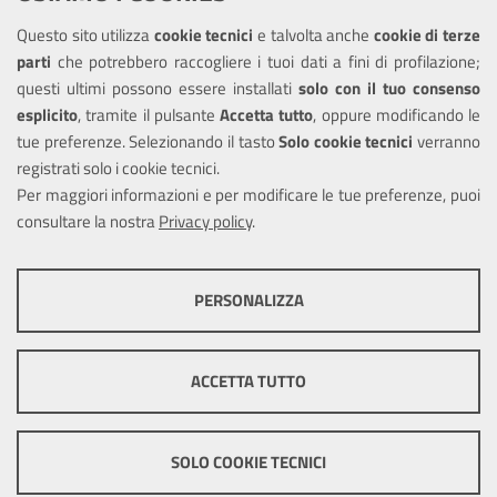
Questo sito utilizza
cookie tecnici
e talvolta anche
cookie di terze
Amministrazione trasparente
parti
che potrebbero raccogliere i tuoi dati a fini di profilazione;
Informativa privacy
questi ultimi possono essere installati
solo con il tuo consenso
Note legali
esplicito
, tramite il pulsante
Accetta tutto
, oppure modificando le
tue preferenze. Selezionando il tasto
Solo cookie tecnici
verranno
Piano di miglioramento del sito
registrati solo i cookie tecnici.
Dichiarazione di accessibilità
Per maggiori informazioni e per modificare le tue preferenze, puoi
consultare la nostra
Privacy policy
.
SEGUICI SU
PERSONALIZZA
Facebook
COOKIE TECNICI
Questi cookie consentono la corretta navigazione del sito e la rendono
ACCETTA TUTTO
ottimale per ogni utente. Essi non raccolgono i tuoi dati e le tue
informazioni di navigazione per scopi di marketing e profilazione, e
Mappa del sito
Cookie
pertanto possono essere utilizzati senza bisogno di acquisire il tuo
policy
Credits
consenso.
SOLO COOKIE TECNICI
Mostra altre informazioni