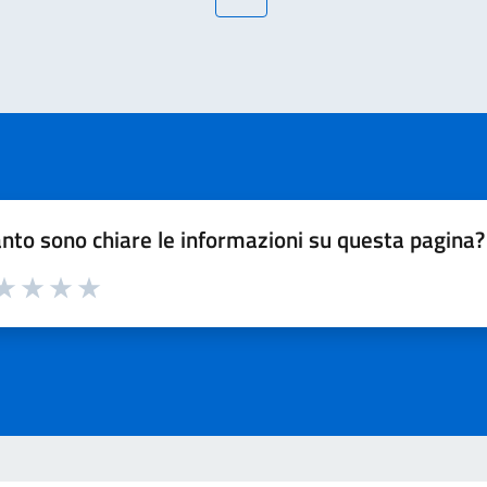
dente
nto sono chiare le informazioni su questa pagina?
a 1 su 5
aluta 2 su 5
Valuta 3 su 5
Valuta 4 su 5
Valuta 5 su 5