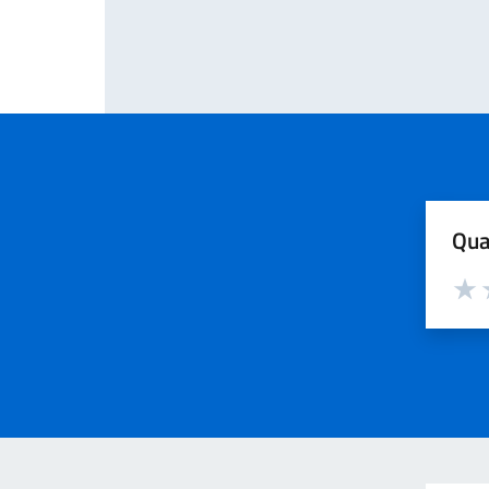
Pagina prece
Qua
Valut
V