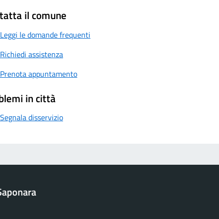
tatta il comune
Leggi le domande frequenti
Richiedi assistenza
Prenota appuntamento
blemi in città
Segnala disservizio
Saponara