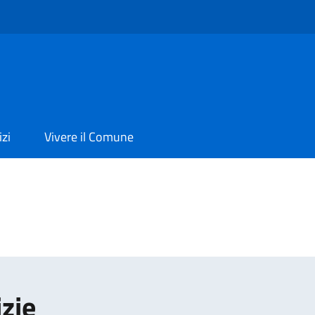
izi
Vivere il Comune
izie