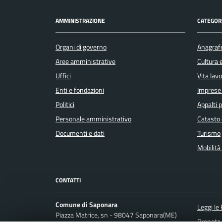
AMMINISTRAZIONE
CATEGORI
Organi di governo
Anagrafe
Aree amministrative
Cultura 
Uffici
Vita lav
Enti e fondazioni
Imprese
Politici
Appalti p
Personale amministrativo
Catasto 
Documenti e dati
Turismo
Mobilità 
CONTATTI
Comune di Saponara
Leggi le
Piazza Matrice, sn - 98047 Saponara(ME)
Prenota